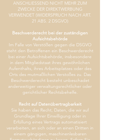
ANSCHLIESSEND NICHT MEHR ZUM
ZWECKE DER DIREKTWERBUNG
VERWENDET (WIDERSPRUCH NACH ART.
21 ABS. 2 DSGVO)
Beschwerderecht bei der zuständigen
Aufsichtsbehörde
Im Falle von Verstößen gegen die DSGVO
steht den Betroffenen ein Beschwerderecht
bei einer Aufsichtsbehörde, insbesondere
in dem Mitgliedstaat ihres gewöhnlichen
Aufenthalts, ihres Arbeitsplatzes oder des
Orts des mutmaßlichen Verstoßes zu. Das
Beschwerderecht besteht unbeschadet
anderweitiger verwaltungsrechtlicher oder
gerichtlicher Rechtsbehelfe.
Recht auf Datenübertragbarkeit
Sie haben das Recht, Daten, die wir auf
Grundlage Ihrer Einwilligung oder in
Erfüllung eines Vertrags automatisiert
verarbeiten, an sich oder an einen Dritten in
einem gängigen, maschinenlesbaren
Formataushändigen zu lassen. Sofern Sie